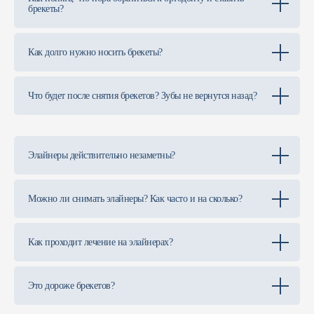
Проведем осмотр, расскажем об уходе. Если
брекеты?
обнаружим проблему — предложим варианты ее
решения. Ведь промедление может обернуться более
сложным, долгим и дорогостоящим лечением
Как долго нужно носить брекеты?
Что будет после снятия брекетов? Зубы не вернутся назад?
Оставьте свои данные и администратор
перезвонит вам в течение 20 минут
Элайнеры действительно незаметны?
ЗАПИСАТЬСЯ
Можно ли снимать элайнеры? Как часто и на сколько?
Как проходит лечение на элайнерах?
Это дороже брекетов?