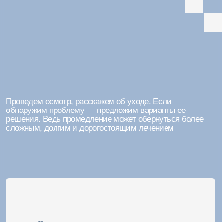
Согласие на обработку ПД
Политика конфиденциальности
Владельцами фотографий,
размещённых на сайте, предоставлены
письменные разрешения на
публикацию
©2026 Стоматологическая клиника Евродент