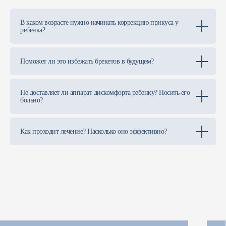
В каком возрасте нужно начинать коррекцию прикуса у
ребенка?
СТОМАТОЛОГИЯ
ЕВРОДЕНТ
Поможет ли это избежать брекетов в будущем?
+7 (918) 667-17-16
+7 (918) 347-33-31
Не доставляет ли аппарат дискомфорта ребенку? Носить его
больно?
Г. АНАПА, УЛ. 40 ЛЕТ ПОБЕДЫ, 114
ВС: ВЫХОДНОЙ
ПН-СБ: 9:00-20:00
Как проходит лечение? Насколько оно эффективно?
EVRODENT01@YANDEX.RU
ПРАВОВАЯ ИНФОРМАЦИЯ
ООО «Евро-Дент» ИНН 2301068736,
ОГРН 108230103311
Лицензия №: ЛО-2301-008-419