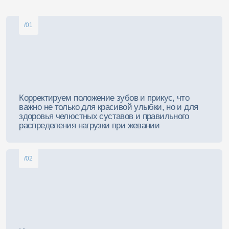
/03
Начинаем работать с раннего возраста, чтобы
вовремя скорректировать прикус. Взрослым
предлагаем эффективные и комфортные
решения, адаптированные под образ жизни
/04
Создаем правильный прикус для легкой
гигиены и здоровья челюстной системы.
Позаботившись о здоровье зубов в раннем
возрасте, вы можете избежать сложных
и дорогостоящих процедур в будущем