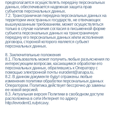
предполагается осуществлять передачу персональных
данных, обеспечивается надежная защита прав
EVRODENT01@YANDEX.RU
субъектов персональных данных.
7.2. Трансграничная передача персональных данных на
территории иностранных государств, не отвечающих
ПРАВОВАЯ ИНФОРМАЦИЯ
вышеуказанным требованиям, может осуществляться
только в случае наличия согласия в письменной форме
ООО «Евро-Дент» ИНН 2301068736,
субъекта персональных данных на трансграничную
ОГРН 108230103311
передачу его персональных данных и/или исполнения
Лицензия №: ЛО-2301-008-419
договора, стороной которого является субъект
персональных данных.
Согласие на обработку ПД
Политика конфиденциальности
8. Заключительные положения
8.1. Пользователь может получить любые разъяснения по
интересующим вопросам, касающимся обработки его
Владельцами фотографий,
персональных данных, обратившись к Оператору с
размещённых на сайте, предоставлены
письменные разрешения на
помощью электронной почты eurodent@anapa.ru.
публикацию
8.2. В данном документе будут отражены любые
изменения политики обработки персональных данных
Оператором. Политика действует бессрочно до замены
ее новой версией.
8.3. Актуальная версия Политики в свободном доступе
расположена в сети Интернет по адресу
http://evrodent1.ru/pricavy.