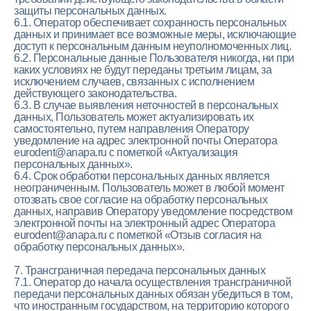
защиты персональных данных.
6.1. Оператор обеспечивает сохранность персональных
данных и принимает все возможные меры, исключающие
доступ к персональным данным неуполномоченных лиц.
6.2. Персональные данные Пользователя никогда, ни при
каких условиях не будут переданы третьим лицам, за
исключением случаев, связанных с исполнением
действующего законодательства.
6.3. В случае выявления неточностей в персональных
данных, Пользователь может актуализировать их
самостоятельно, путем направления Оператору
уведомление на адрес электронной почты Оператора
eurodent@anapa.ru с пометкой «Актуализация
персональных данных».
СТОМАТОЛОГИЯ
6.4. Срок обработки персональных данных является
неограниченным. Пользователь может в любой момент
ЕВРОДЕНТ
отозвать свое согласие на обработку персональных
данных, направив Оператору уведомление посредством
электронной почты на электронный адрес Оператора
+7 (918) 667-17-16
eurodent@anapa.ru с пометкой «Отзыв согласия на
+7 (918) 347-33-31
обработку персональных данных».
7. Трансграничная передача персональных данных
7.1. Оператор до начала осуществления трансграничной
Г. АНАПА, УЛ. 40 ЛЕТ ПОБЕДЫ, 114
передачи персональных данных обязан убедиться в том,
ВС: ВЫХОДНОЙ
ПН-СБ: 9:00-20:00
что иностранным государством, на территорию которого