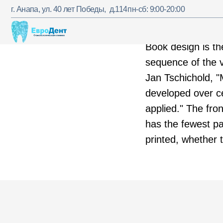
г. Анапа, ул. 40 лет Победы, д.114
пн-сб: 9:00-20:00
г. Анапа, ул. 40 лет Победы, д.114
пн-сб: 9:00-20:00
Усл
Book design is the
sequence of the v
Jan Tschichold, 
developed over ce
applied." The fron
has the fewest pa
printed, whether 