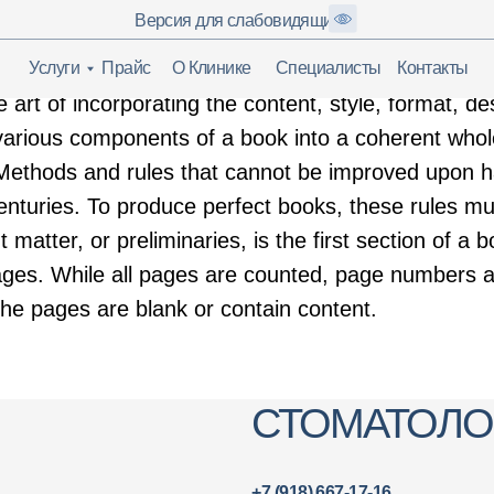
Версия для слабовидящих
МЕНЮ
уги
Прайс
О Клинике
Специалисты
Контакты
 art of incorporating the content, style, format, de
arious components of a book into a coherent whole
"Methods and rules that cannot be improved upon 
nturies. To produce perfect books, these rules mu
t matter, or preliminaries, is the first section of a 
ges. While all pages are counted, page numbers a
the pages are blank or contain content.
СТОМАТОЛОГИЯ
Е
+7 (918) 667-17-16
+7 (918) 347-33-31